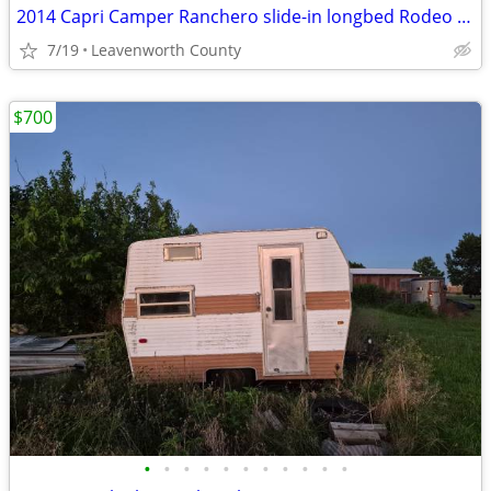
2014 Capri Camper Ranchero slide-in longbed Rodeo Camper
7/19
Leavenworth County
$700
•
•
•
•
•
•
•
•
•
•
•