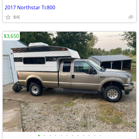
2017 Northstar Tc800
8/6
$3,650
•
•
•
•
•
•
•
•
•
•
•
•