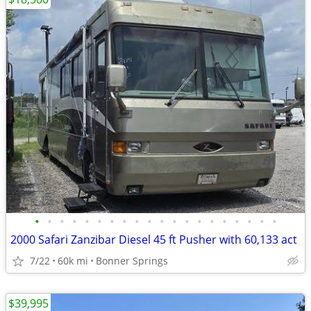
•
•
•
•
•
•
•
•
•
•
•
•
•
•
•
•
•
•
•
•
2000 Safari Zanzibar Diesel 45 ft Pusher with 60,133 act
7/22
60k mi
Bonner Springs
$39,995