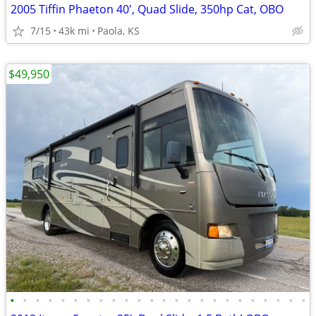
2005 Tiffin Phaeton 40', Quad Slide, 350hp Cat, OBO
7/15
43k mi
Paola, KS
$49,950
•
•
•
•
•
•
•
•
•
•
•
•
•
•
•
•
•
•
•
•
•
•
•
•