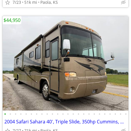
7/23
51k mi
Paola, KS
$44,950
•
•
•
•
•
•
•
•
•
•
•
•
•
•
•
•
•
•
•
•
•
•
•
•
2004 Safari Sahara 40', Triple Slide, 350hp Cummins, OBO
7/27
71k mi
Paola, KS