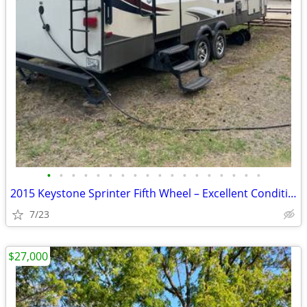
•
•
•
•
•
•
•
•
•
•
•
•
•
•
•
•
•
•
2015 Keystone Sprinter Fifth Wheel – Excellent Condition
7/23
$27,000