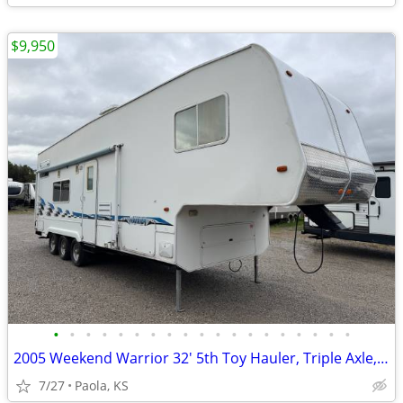
$9,950
•
•
•
•
•
•
•
•
•
•
•
•
•
•
•
•
•
•
•
2005 Weekend Warrior 32' 5th Toy Hauler, Triple Axle, OBO
7/27
Paola, KS