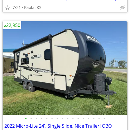
7/21
Paola, KS
$22,950
•
•
•
•
•
•
•
•
•
•
•
•
•
•
•
•
2022 Micro-Lite 24', Single Slide, Nice Trailer! OBO