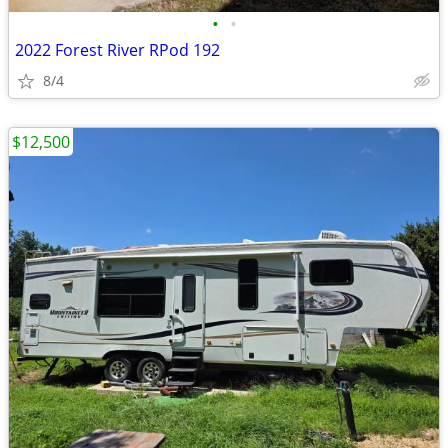
•
•
2022 Forest River RPod 192
8/4
$12,500