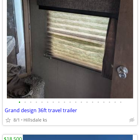
•
•
•
•
•
•
•
•
•
•
•
•
•
•
•
•
•
•
•
Grand design 36ft travel trailer
8/1
Hillsdale ks
$18,500