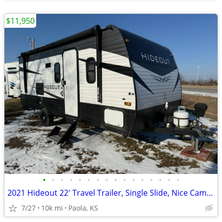
$11,950
•
•
•
•
•
•
•
•
•
•
•
•
•
•
•
•
2021 Hideout 22' Travel Trailer, Single Slide, Nice Camper! OBO
7/27
10k mi
Paola, KS