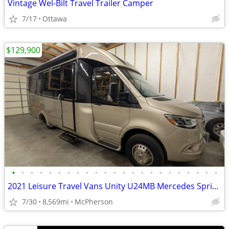
Vintage Wel-Bilt Travel Trailer Camper
7/17
Ottawa
$129,900
•
•
•
•
•
•
•
•
•
•
•
•
•
•
•
•
•
•
•
•
•
•
•
2021 Leisure Travel Vans Unity U24MB Mercedes Sprinter Diesel -
7/30
8,569mi
McPherson