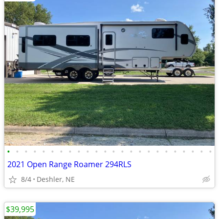
•
•
•
•
•
•
•
•
•
•
•
•
•
•
•
•
•
•
•
•
•
•
•
•
2021 Open Range Roamer 294RLS
8/4
Deshler, NE
$39,995