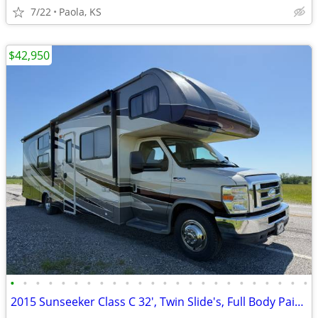
7/22
Paola, KS
$42,950
•
•
•
•
•
•
•
•
•
•
•
•
•
•
•
•
•
•
•
•
•
•
•
•
2015 Sunseeker Class C 32', Twin Slide's, Full Body Paint! OBO