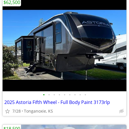
$62,500
•
•
•
•
•
•
•
•
•
2025 Astoria Fifth Wheel - Full Body Paint 3173rlp
7/28
Tonganoxie, KS
$18,500