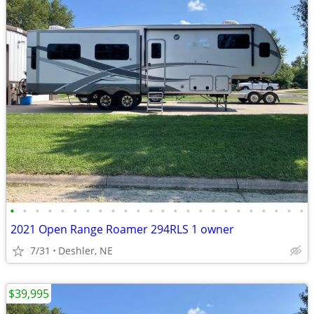
•
•
•
•
•
•
•
•
•
•
•
•
•
•
•
•
•
•
•
•
•
•
•
•
2021 Open Range Roamer 294RLS 1 owner
7/31
Deshler, NE
$39,995