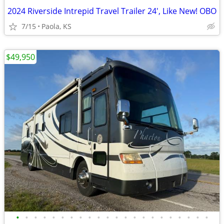
2024 Riverside Intrepid Travel Trailer 24', Like New! OBO
7/15
Paola, KS
$49,950
•
•
•
•
•
•
•
•
•
•
•
•
•
•
•
•
•
•
•
•
•
•