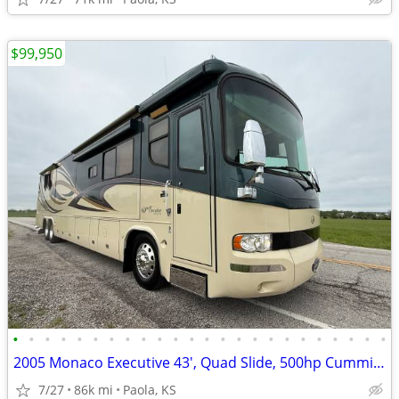
$99,950
•
•
•
•
•
•
•
•
•
•
•
•
•
•
•
•
•
•
•
•
•
•
•
•
2005 Monaco Executive 43', Quad Slide, 500hp Cummins, OBO
7/27
86k mi
Paola, KS