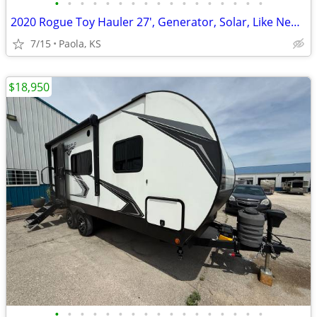
•
•
•
•
•
•
•
•
•
•
•
•
•
•
•
•
•
2020 Rogue Toy Hauler 27', Generator, Solar, Like New, OBO
7/15
Paola, KS
$18,950
•
•
•
•
•
•
•
•
•
•
•
•
•
•
•
•
•