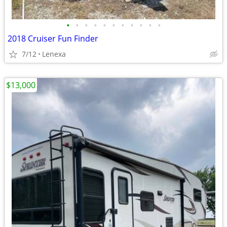
•
•
•
•
•
•
•
•
•
•
•
2018 Cruiser Fun Finder
7/12
Lenexa
$13,000