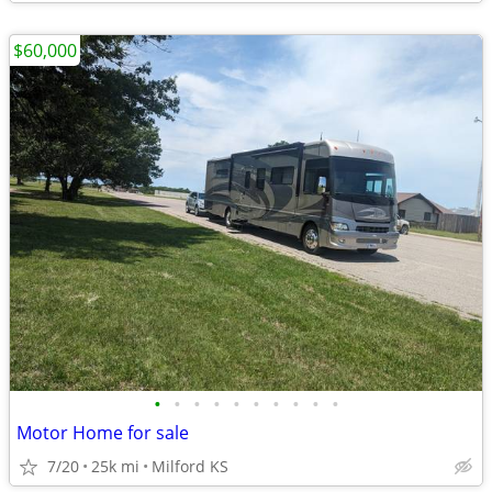
$60,000
•
•
•
•
•
•
•
•
•
•
Motor Home for sale
7/20
25k mi
Milford KS