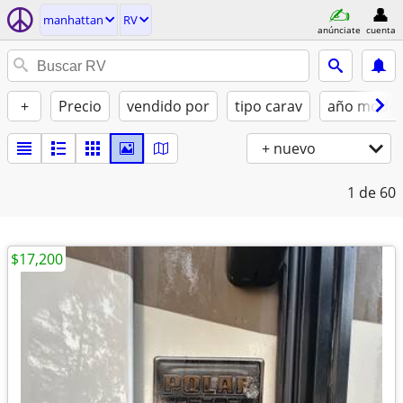
manhattan
RV
anúnciate
cuenta
+
Precio
vendido por
tipo carav
año model
+ nuevo
1
de 60
$17,200