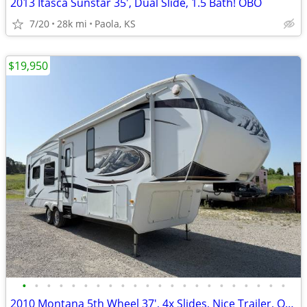
2013 Itasca Sunstar 35', Dual Slide, 1.5 Bath! OBO
7/20
28k mi
Paola, KS
$19,950
•
•
•
•
•
•
•
•
•
•
•
•
•
•
•
•
•
•
•
•
•
•
2010 Montana 5th Wheel 37', 4x Slides, Nice Trailer, OBO