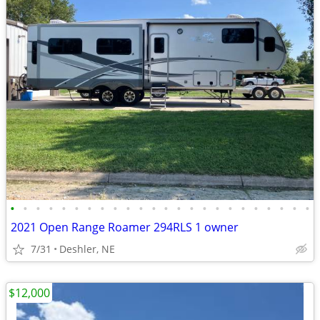
•
•
•
•
•
•
•
•
•
•
•
•
•
•
•
•
•
•
•
•
•
•
•
•
2021 Open Range Roamer 294RLS 1 owner
7/31
Deshler, NE
$12,000