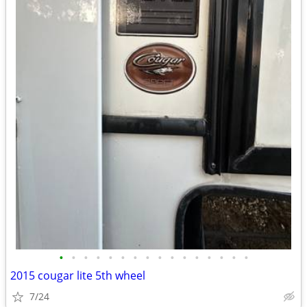
•
•
•
•
•
•
•
•
•
•
•
•
•
•
•
•
2015 cougar lite 5th wheel
7/24