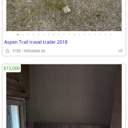
•
•
•
•
•
•
•
•
•
•
•
•
•
•
•
•
•
•
•
Aspen Trail travel trailer 2018
7/30
Hillsdale ks
$15,000