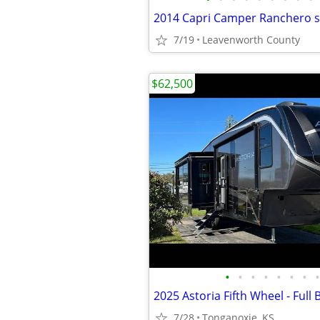
7/19
Leavenworth County
$62,500
•
•
•
•
•
•
•
•
7/28
Tonganoxie, KS