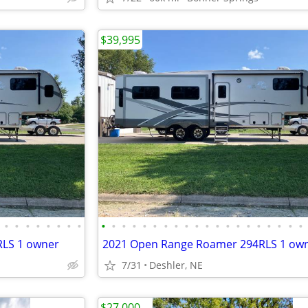
$39,995
•
•
•
•
•
•
•
•
•
•
•
•
•
•
•
•
•
•
•
•
•
•
•
•
•
•
•
•
LS 1 owner
2021 Open Range Roamer 294RLS 1 ow
7/31
Deshler, NE
$27,000