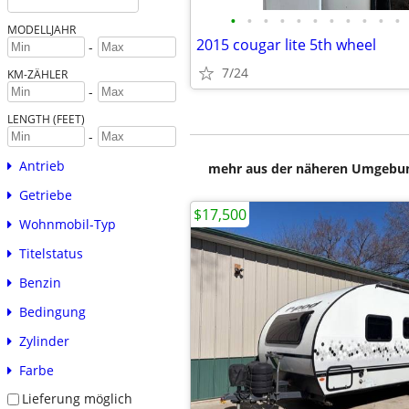
•
•
•
•
•
•
•
•
•
•
•
MODELLJAHR
2015 cougar lite 5th wheel
-
7/24
KM-ZÄHLER
-
LENGTH (FEET)
-
Antrieb
mehr aus der näheren Umgebung
Getriebe
$17,500
Wohnmobil-Typ
Titelstatus
Benzin
Bedingung
Zylinder
Farbe
Lieferung möglich