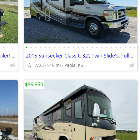
•
•
•
•
•
•
•
•
•
•
•
•
•
•
•
•
•
•
•
•
•
•
•
•
•
2022 Micro-Lite 24', Single Slide, Nice Trailer! OBO
2015 Sunseeker Class C 32', Twin Slide's, Full Body Paint! OBO
7/23
51k mi
Paola, KS
$99,950