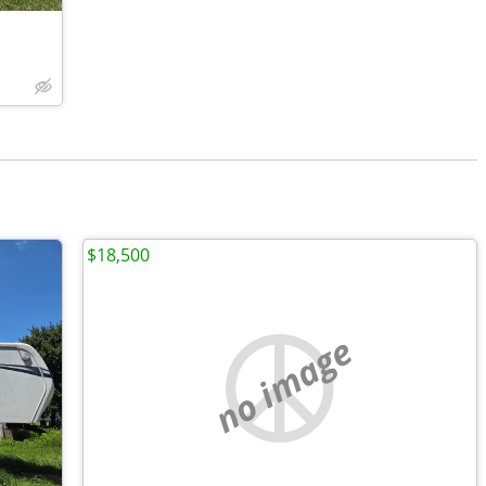
$18,500
no image