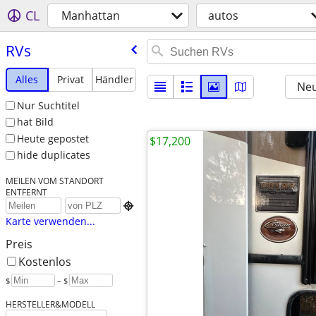
CL
Manhattan
autos
RVs
Alles
Privat
Händler
Neu
Nur Suchtitel
hat Bild
Heute gepostet
$17,200
hide duplicates
MEILEN VOM STANDORT
ENTFERNT

Karte verwenden...
Preis
Kostenlos
$
– $
HERSTELLER&MODELL