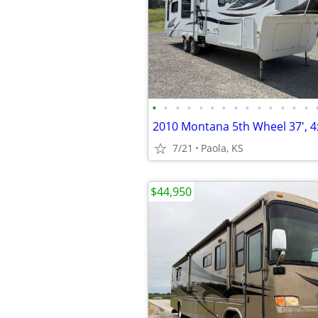
•
•
•
•
•
•
•
•
•
•
•
•
•
•
7/21
Paola, KS
$44,950