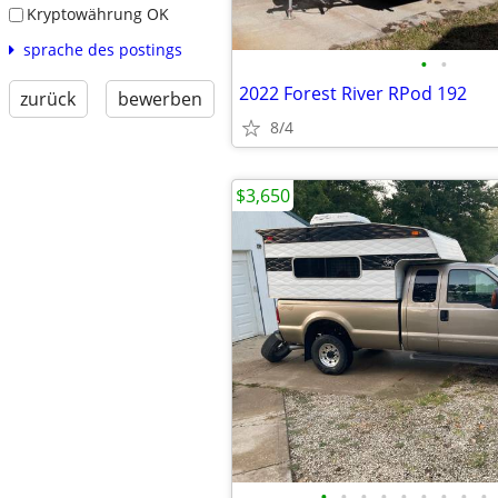
Kryptowährung OK
sprache des postings
•
•
2022 Forest River RPod 192
zurück
bewerben
8/4
$3,650
•
•
•
•
•
•
•
•
•