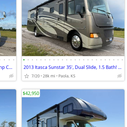
•
•
•
•
•
•
•
•
•
•
•
•
•
•
•
•
•
•
•
•
•
•
•
•
•
•
•
•
2005 Tiffin Phaeton 40', Quad Slide, 350hp Cat, OBO
2013 Itasca Sunstar 35', Dual Slide, 1.5 Bath! OBO
7/20
28k mi
Paola, KS
$42,950