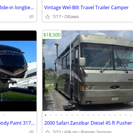
2014 Capri Camper Ranchero slide-in longbed Rodeo Camper
Vintage Wel-Bilt Travel Trailer Camper
7/17
Ottawa
$18,500
•
•
•
•
•
•
•
•
•
•
•
•
•
•
•
•
•
•
2025 Astoria Fifth Wheel - Full Body Paint 3173rlp
7/22
60k mi
Bonner Springs