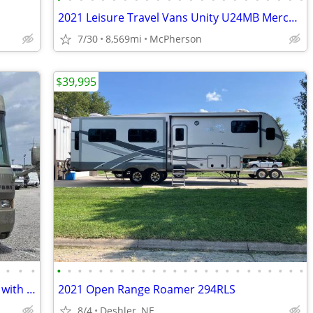
2021 Leisure Travel Vans Unity U24MB Mercedes Sprinter Diesel -
7/30
8,569mi
McPherson
$39,995
•
•
•
•
•
•
•
•
•
•
•
•
•
•
•
•
•
•
•
•
•
•
•
•
•
•
•
2000 Safari Zanzibar Diesel 45 ft Pusher with 60,133 act
2021 Open Range Roamer 294RLS
8/4
Deshler, NE