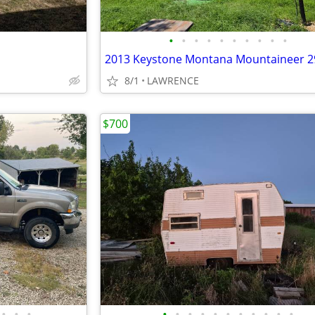
•
•
•
•
•
•
•
•
•
•
2013 Keystone Montana Mountaineer 
8/1
LAWRENCE
$700
•
•
•
•
•
•
•
•
•
•
•
•
•
•