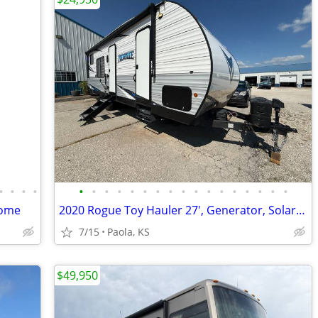
•
•
•
•
•
•
•
•
•
•
•
•
•
•
•
•
•
•
•
•
•
home
2020 Rogue Toy Hauler 27', Generator, Solar, Like New, OBO
7/15
Paola, KS
$49,950