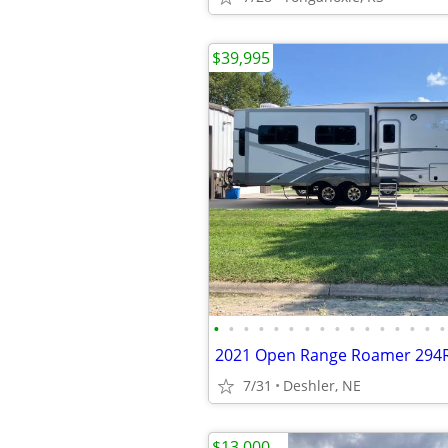
$39,995
•
•
•
•
•
•
•
•
•
•
•
•
•
•
•
•
2021 Open Range Roamer 294R
7/31
Deshler, NE
$13,000