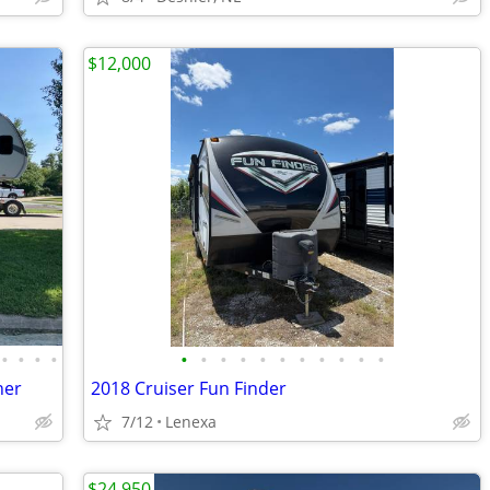
$12,000
•
•
•
•
•
•
•
•
•
•
•
•
•
•
•
ner
2018 Cruiser Fun Finder
7/12
Lenexa
$24,950