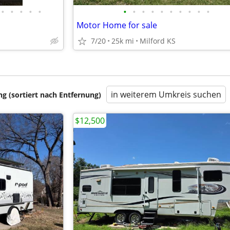
•
•
•
•
•
•
•
•
•
•
•
•
•
•
•
Motor Home for sale
7/20
25k mi
Milford KS
in weiterem Umkreis suchen
 (sortiert nach Entfernung)
$12,500