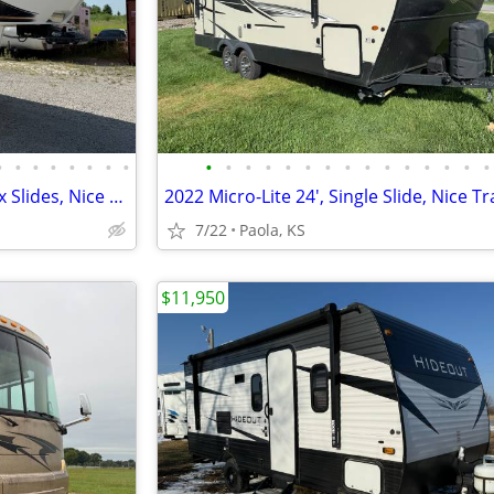
•
•
•
•
•
•
•
•
•
•
•
•
•
•
•
•
•
•
•
•
•
•
•
2010 Montana 5th Wheel 37', 4x Slides, Nice Trailer, OBO
7/22
Paola, KS
$11,950