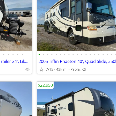
•
•
•
•
•
•
•
•
•
•
•
•
•
•
•
•
•
•
•
•
•
•
•
2024 Riverside Intrepid Travel Trailer 24', Like New! OBO
7/15
43k mi
Paola, KS
$22,950