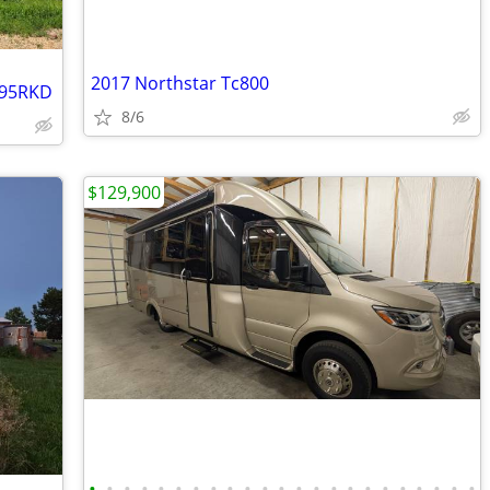
2017 Northstar Tc800
295RKD
8/6
$129,900
•
•
•
•
•
•
•
•
•
•
•
•
•
•
•
•
•
•
•
•
•
•
•