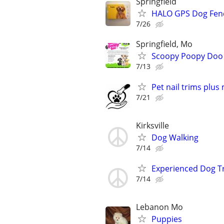
Springfield
HALO GPS Dog Fenc
7/26
Springfield, Mo
Scoopy Poopy Doo 
7/13
Pet nail trims plus
7/21
Kirksville
Dog Walking
7/14
Experienced Dog T
7/14
Lebanon Mo
Puppies