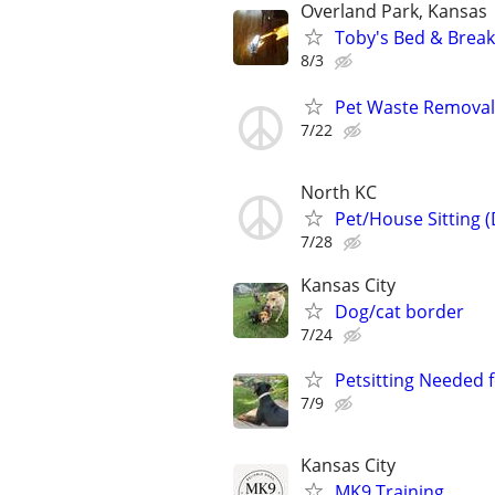
Overland Park, Kansas
Toby's Bed & Breakf
8/3
Pet Waste Removal
7/22
North KC
Pet/House Sitting 
7/28
Kansas City
Dog/cat border
7/24
Petsitting Needed 
7/9
Kansas City
MK9 Training