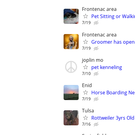
Frontenac area
Pet Sitting or Walki
7/19
Frontenac area
Groomer has openi
7/19
joplin mo
pet kenneling
7/10
Enid
Horse Boarding Ne
7/19
Tulsa
Rottweiler 3yrs Old
7/16