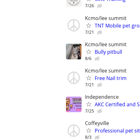
7/26
Kcmo/lee summit
TNT Mobile pet gr
7/21
Kcmo/lee summit
Bully pitbull
8/6
Kcmo/lee summit
Free Nail trim
7/21
Independence
AKC Certified and 
7/25
Coffeyville
Professional pet si
8/3