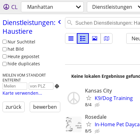
CL
Manhattan
Dienstleistungen
Dienstleistungen:
Haustiere
Neu
Nur Suchtitel
hat Bild
Heute gepostet
hide duplicates
MEILEN VOM STANDORT
Keine lokalen Ergebnisse gefund
ENTFERNT

Kansas City
Karte verwenden...
K9/Dog Training
8/4
zurück
bewerben
Rosedale
In-Home Pet Daycar
8/5