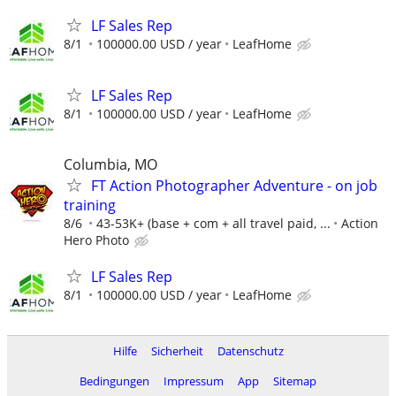
LF Sales Rep
8/1
100000.00 USD / year
LeafHome
LF Sales Rep
8/1
100000.00 USD / year
LeafHome
Columbia, MO
FT Action Photographer Adventure - on job
training
8/6
43-53K+ (base + com + all travel paid, ...
Action
Hero Photo
LF Sales Rep
8/1
100000.00 USD / year
LeafHome
Hilfe
Sicherheit
Datenschutz
Bedingungen
Impressum
App
Sitemap