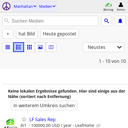
Manhattan
Medien
Beitrag
Konto
+
hat Bild
Heute gepostet
Neustes
1 - 10
von 10
Keine lokalen Ergebnisse gefunden. Hier sind einige aus der
Nähe (sortiert nach Entfernung)
in weiterem Umkreis suchen
LF Sales Rep
8/1
100000.00 USD / year
LeafHome