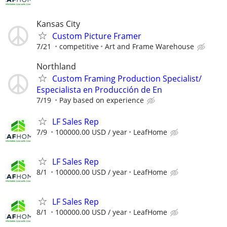
Kansas City
Custom Picture Framer
7/21
competitive
Art and Frame Warehouse
Northland
Custom Framing Production Specialist/
Especialista en Producción de En
7/19
Pay based on experience
LF Sales Rep
7/9
100000.00 USD / year
LeafHome
LF Sales Rep
8/1
100000.00 USD / year
LeafHome
LF Sales Rep
8/1
100000.00 USD / year
LeafHome