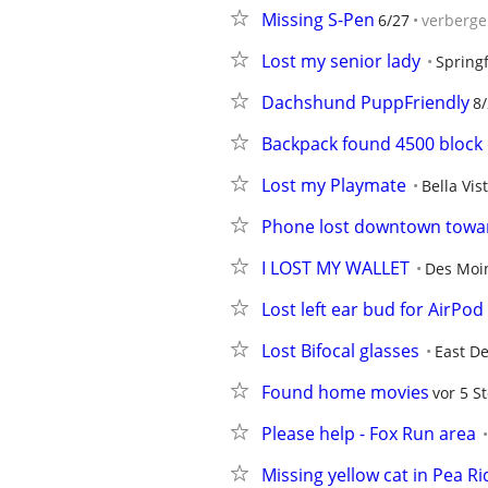
Missing S-Pen
6/27
verberg
Lost my senior lady
Springf
Dachshund PuppFriendly
8/
Backpack found 4500 block
Lost my Playmate
Bella Vis
Phone lost downtown towar
I LOST MY WALLET
Des Moi
Lost left ear bud for AirPod
Lost Bifocal glasses
East D
Found home movies
vor 5 St
Please help - Fox Run area
Missing yellow cat in Pea R