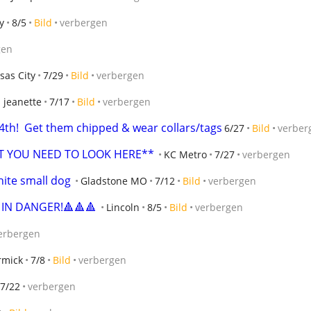
y
8/5
Bild
verbergen
gen
sas City
7/29
Bild
verbergen
 jeanette
7/17
Bild
verbergen
4th!  Get them chipped & wear collars/tags
6/27
Bild
verber
ET YOU NEED TO LOOK HERE**
KC Metro
7/27
verbergen
hite small dog
Gladstone MO
7/12
Bild
verbergen
 IN DANGER!🔺🔺🔺
Lincoln
8/5
Bild
verbergen
erbergen
rmick
7/8
Bild
verbergen
7/22
verbergen