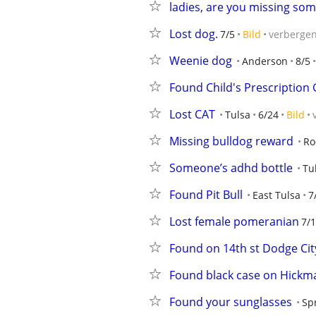
ladies, are you missing so
Lost dog.
7/5
Bild
verberge
Weenie dog
Anderson
8/5
Found Child's Prescription 
Lost CAT
Tulsa
6/24
Bild
Missing bulldog reward
Ro
Someone’s adhd bottle
Tu
Found Pit Bull
East Tulsa
7
Lost female pomeranian
7/1
Found on 14th st Dodge City,
Found black case on Hickma
Found your sunglasses
Spr