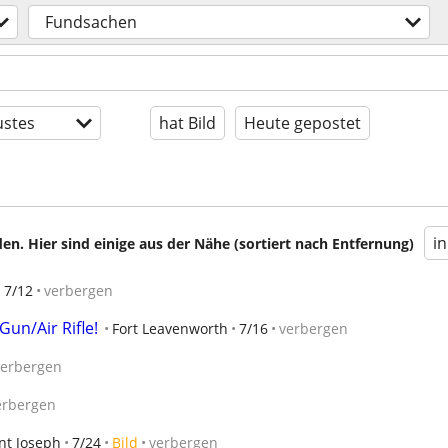
Fundsachen
stes
hat Bild
Heute gepostet
i
en. Hier sind einige aus der Nähe (sortiert nach Entfernung)
l
7/12
verbergen
un/Air Rifle!
Fort Leavenworth
7/16
verbergen
verbergen
erbergen
nt Joseph
7/24
Bild
verbergen