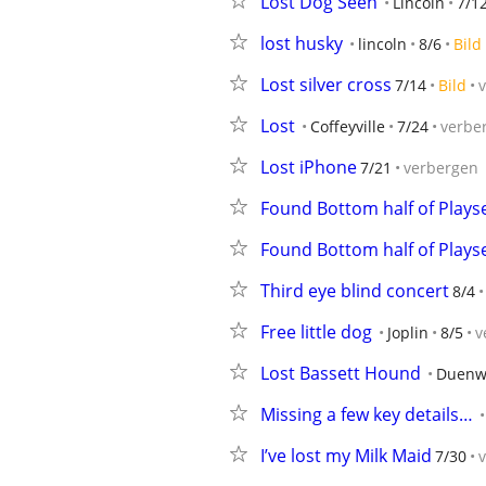
Lost Dog Seen
Lincoln
7/1
lost husky
lincoln
8/6
Bild
Lost silver cross
7/14
Bild
Lost
Coffeyville
7/24
verbe
Lost iPhone
7/21
verbergen
Found Bottom half of Plays
Found Bottom half of Plays
Third eye blind concert
8/4
Free little dog
Joplin
8/5
v
Lost Bassett Hound
Duenw
Missing a few key details…
I’ve lost my Milk Maid
7/30