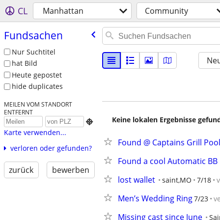
CL
Manhattan
Community
Fundsachen
Nur Suchtitel
Neu
hat Bild
Heute gepostet
hide duplicates
MEILEN VOM STANDORT
ENTFERNT
Keine lokalen Ergebnisse gefund

Karte verwenden...
Found @ Captains Grill Poo
verloren oder gefunden?
Found a cool Automatic BB G
zurück
bewerben
lost wallet
saint,MO
7/18
Men’s Wedding Ring
7/23
v
Missing cast since June
Sai