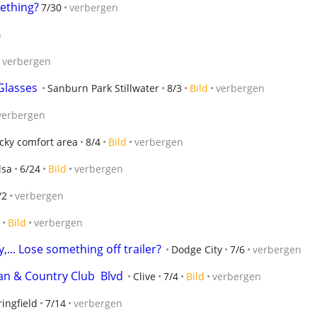
mething?
7/30
verbergen
n
verbergen
Glasses
Sanburn Park Stillwater
8/3
Bild
verbergen
verbergen
cky comfort area
8/4
Bild
verbergen
lsa
6/24
Bild
verbergen
/2
verbergen
Bild
verbergen
... Lose something off trailer?
Dodge City
7/6
verbergen
n & Country Club  Blvd
Clive
7/4
Bild
verbergen
ingfield
7/14
verbergen