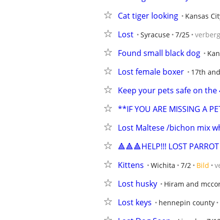
Cat tiger looking
Kansas Cit
Lost
Syracuse
7/25
verber
Found small black dog
Kan
Lost female boxer
17th and
Keep your pets safe on the 
**IF YOU ARE MISSING A P
Lost Maltese /bichon mix w
🔺🔺🔺HELP!!! LOST PARROT
Kittens
Wichita
7/2
Bild
v
Lost husky
Hiram and mcco
Lost keys
hennepin county