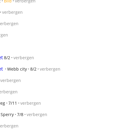
2
Bild
verbergen
verbergen
verbergen
rgen
et
8/2
verbergen
et
Webb city
8/2
verbergen
verbergen
erbergen
eg
7/11
verbergen
Sperry
7/8
verbergen
verbergen