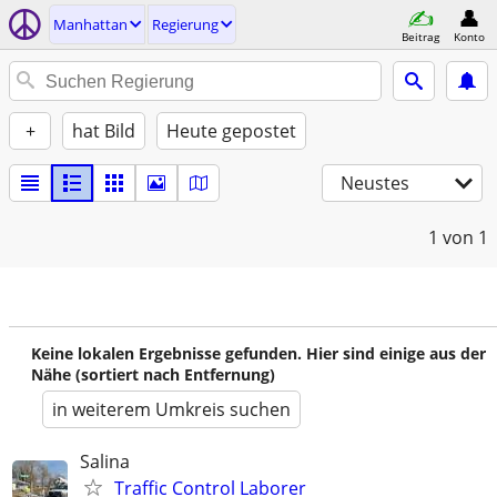
Manhattan
Regierung
Beitrag
Konto
+
hat Bild
Heute gepostet
Neustes
1
von 1
Keine lokalen Ergebnisse gefunden. Hier sind einige aus der
Nähe (sortiert nach Entfernung)
in weiterem Umkreis suchen
Salina
Traffic Control Laborer