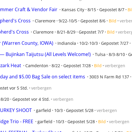
ummer Craft & Vendor Fair
Kansas City
8/15
Gepostet 8/7
Bi
epherd's Cross
Claremore
9/22-10/5
Gepostet 8/6
Bild
verbe
herd's Cross
Claremore
8/21-8/29
Gepostet 7/7
Bild
verber
 (Warren County, IOWA)
Indianola
10/2-10/3
Gepostet 7/27
 — Bujinkan Taijutsu (All Levels Welcome!)
Tulsa
8/3-8/10
G
zark Heat
Camdenton
8/22
Gepostet 7/28
Bild
verbergen
iday and $5.00 Bag Sale on select items
3003 N Farm Rd 137
stet vor 5 Std.
verbergen
-8/20
Gepostet vor 4 Std.
verbergen
 TURKEY SHOOT
garfield
10/3
Gepostet 5/28
verbergen
dge Trio - FREE
garfield
10/3
Gepostet 5/28
Bild
verbergen