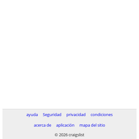
ayuda
Seguridad
privacidad
condiciones
acerca de
aplicación
mapa del sitio
© 2026 craigslist