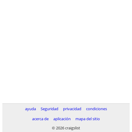
ayuda
Seguridad
privacidad
condiciones
acerca de
aplicación
mapa del sitio
© 2026 craigslist