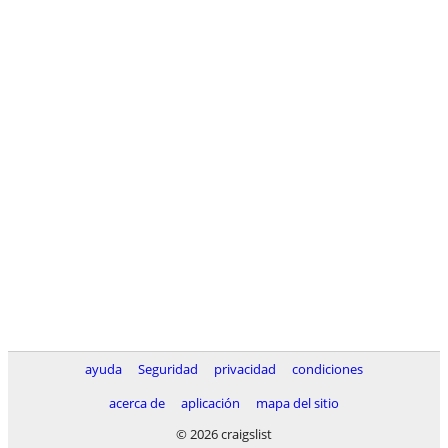
ayuda
Seguridad
privacidad
condiciones
acerca de
aplicación
mapa del sitio
© 2026 craigslist