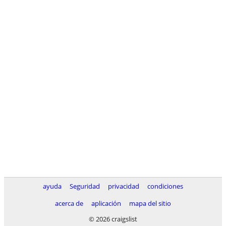
ayuda
Seguridad
privacidad
condiciones
acerca de
aplicación
mapa del sitio
© 2026 craigslist