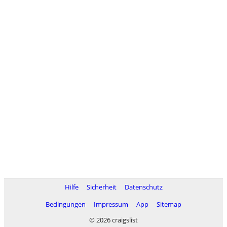
Hilfe
Sicherheit
Datenschutz
Bedingungen
Impressum
App
Sitemap
© 2026 craigslist