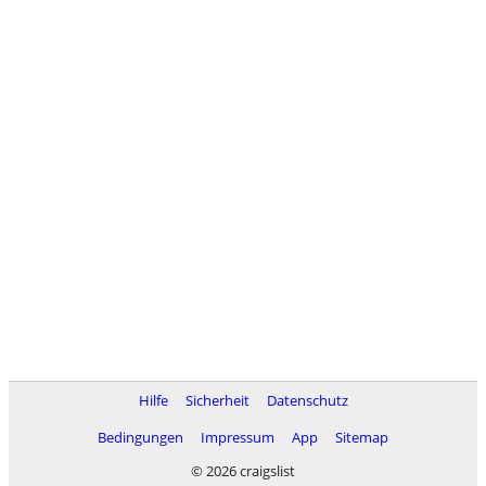
Hilfe
Sicherheit
Datenschutz
Bedingungen
Impressum
App
Sitemap
© 2026 craigslist