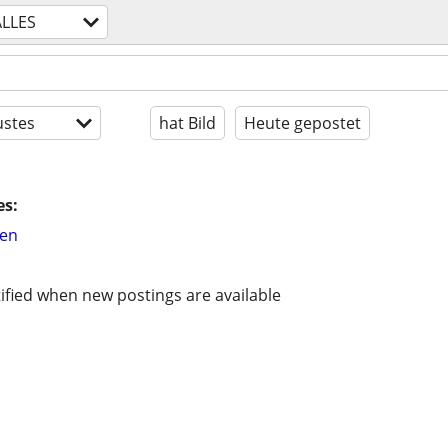
ALLES
stes
hat Bild
Heute gepostet
es:
hen
ified when new postings are available