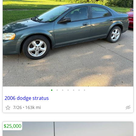
•
•
•
•
•
•
•
2006 dodge stratus
7/26
163k mi
$25,000