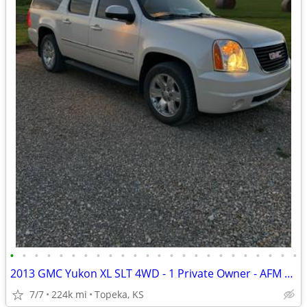
•
•
•
•
•
•
•
•
•
•
•
•
•
•
•
•
•
•
•
•
•
•
•
•
2013 GMC Yukon XL SLT 4WD - 1 Private Owner - AFM Deleted
7/7
224k mi
Topeka, KS