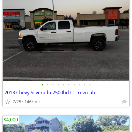
•
•
•
•
•
•
•
•
•
•
2013 Chevy Silverado 2500hd Lt crew cab
7/25
146k mi
$4,000