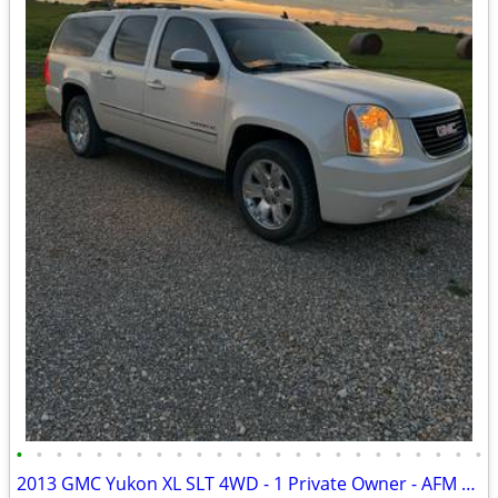
•
•
•
•
•
•
•
•
•
•
•
•
•
•
•
•
•
•
•
•
•
•
•
•
2013 GMC Yukon XL SLT 4WD - 1 Private Owner - AFM Deleted