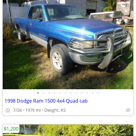
•
•
•
•
•
•
•
•
•
•
•
•
1998 Dodge Ram 1500 4x4 Quad cab
7/26
197k mi
Dwight, KS
$1,200