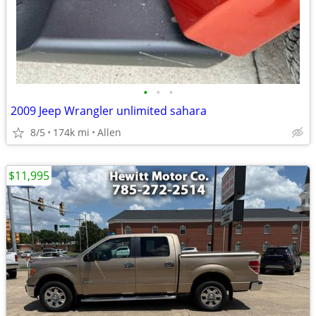
•
•
•
2009 Jeep Wrangler unlimited sahara
8/5
174k mi
Allen
$11,995