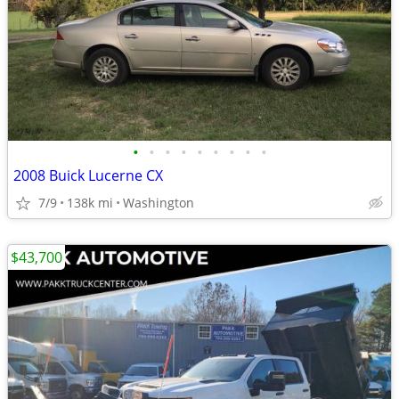
•
•
•
•
•
•
•
•
•
2008 Buick Lucerne CX
7/9
138k mi
Washington
$43,700