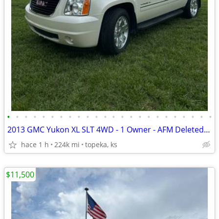
•
•
•
•
•
•
•
•
•
•
•
•
•
•
•
•
•
•
•
•
•
•
•
•
2013 GMC Yukon XL SLT 4WD - 1 Owner - AFM Deleted - Full Records
hace 1 h
224k mi
topeka, ks
$11,500