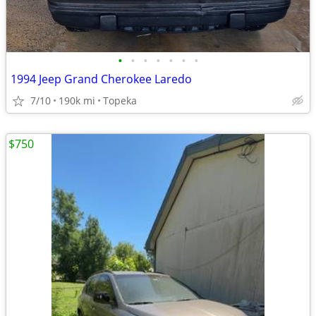
•
•
•
•
•
•
•
1994 Jeep Grand Cherokee Laredo
7/10
190k mi
Topeka
$750