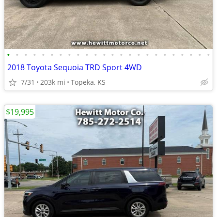
•
•
•
•
•
•
•
•
•
•
•
•
•
•
•
•
•
•
•
•
•
•
•
•
2018 Toyota Sequoia TRD Sport 4WD
7/31
203k mi
Topeka, KS
$19,995