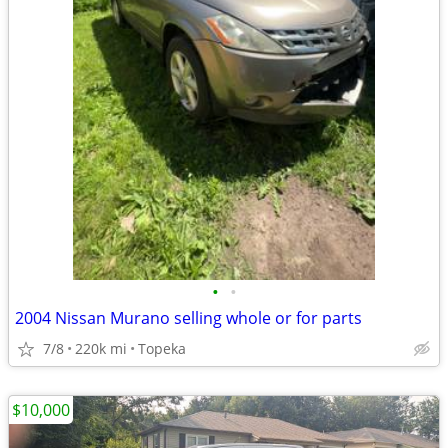
•
•
2004 Nissan Murano selling whole or for parts
7/8
220k mi
Topeka
$10,000