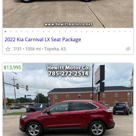
•
•
•
•
•
•
•
•
•
•
•
•
•
•
•
•
•
•
•
•
•
•
•
•
2022 Kia Carnival LX Seat Package
7/31
105k mi
Topeka, KS
$13,995