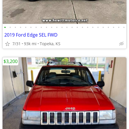
•
•
•
•
•
•
•
•
•
•
•
•
•
•
•
•
•
•
•
•
•
•
•
•
2019 Ford Edge SEL FWD
7/31
93k mi
Topeka, KS
$3,200