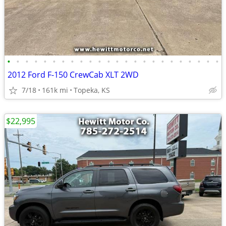
•
•
•
•
•
•
•
•
•
•
•
•
•
•
•
•
•
•
•
•
•
•
•
•
2012 Ford F-150 CrewCab XLT 2WD
7/18
161k mi
Topeka, KS
$22,995