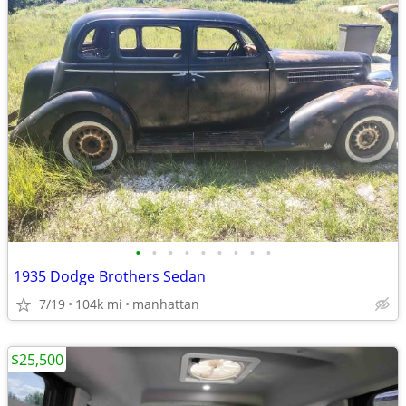
•
•
•
•
•
•
•
•
•
1935 Dodge Brothers Sedan
7/19
104k mi
manhattan
$25,500