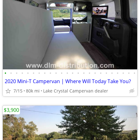
•
•
•
•
•
•
•
•
•
•
•
•
•
•
•
•
•
•
•
•
•
•
•
•
2020 Mini-T Campervan | Where Will Today Take You?
7/15
80k mi
Lake Crystal Campervan dealer
$3,900