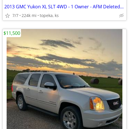
2013 GMC Yukon XL SLT 4WD - 1 Owner - AFM Deleted - Full Records
7/7
224k mi
topeka, ks
$11,500