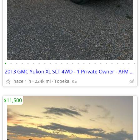
•
•
•
•
•
•
•
•
•
•
•
•
•
•
•
•
•
•
•
•
•
•
•
•
2013 GMC Yukon XL SLT 4WD - 1 Private Owner - AFM Deleted
hace 1 h
224k mi
Topeka, KS
$11,500