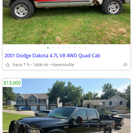
•
•
•
•
•
•
•
•
2001 Dodge Dakota 4.7L V8 4WD Quad Cab
hace 7 h
166k mi
Havensville
$13,000