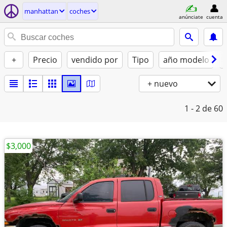
manhattan
coches
anúnciate
cuenta
+
Precio
vendido por
Tipo
año modelo
+ nuevo
1 - 2
de 60
$3,000