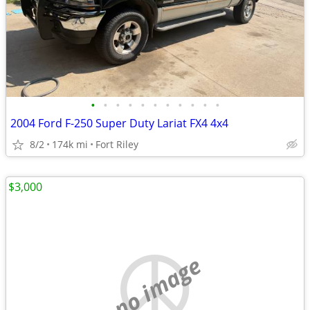
•
•
•
•
•
•
•
•
•
•
•
2004 Ford F-250 Super Duty Lariat FX4 4x4
8/2
174k mi
Fort Riley
$3,000
no image