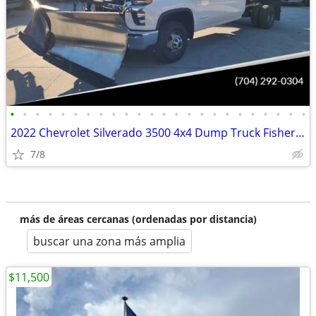
•
•
•
•
•
•
•
•
•
•
•
•
•
•
•
•
•
•
•
•
•
•
•
•
2022 Chevrolet Silverado 3500 4x4 Dump Truck Fisher Snow Plow Package
7/8
más de áreas cercanas (ordenadas por distancia)
buscar una zona más amplia
$11,500