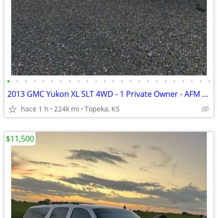
•
•
•
•
•
•
•
•
•
•
•
•
•
•
•
•
•
•
•
•
•
•
•
•
2013 GMC Yukon XL SLT 4WD - 1 Private Owner - AFM Deleted
hace 1 h
224k mi
Topeka, KS
$11,500