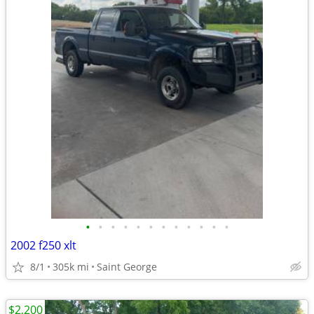
•
•
•
•
•
•
•
•
•
•
•
•
2002 f250 xlt
8/1
305k mi
Saint George
$2,200