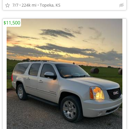
7/7
224k mi
Topeka, KS
$11,500