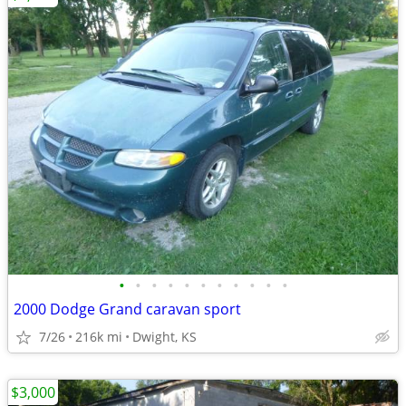
•
•
•
•
•
•
•
•
•
•
•
2000 Dodge Grand caravan sport
7/26
216k mi
Dwight, KS
$3,000